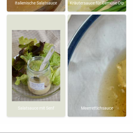
Italienische Salatsauce
Kräutersauce für Gemüse-Dip
Salatsauce mit Senf
Meerrettichsauce