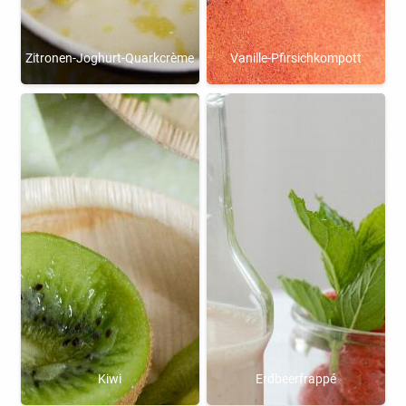
Zitronen-Joghurt-Quarkcrème
Vanille-Pfirsichkompott
Kiwi
Erdbeerfrappé