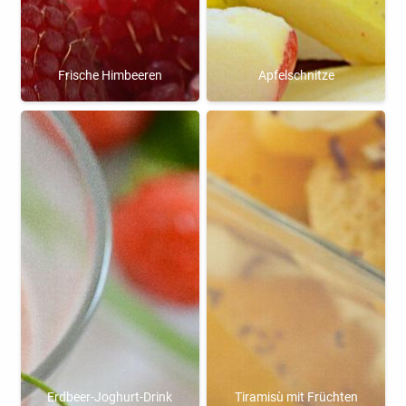
Frische Himbeeren
Apfelschnitze
Erdbeer-Joghurt-Drink
Tiramisù mit Früchten