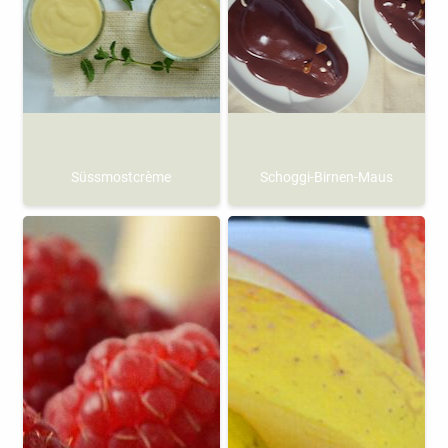
Süssmostcrème
Schoggi-Birnen-Maus