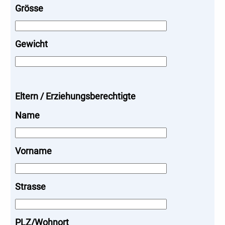
Grösse
Gewicht
Eltern / Erziehungsberechtigte
Name
Vorname
Strasse
PLZ/Wohnort