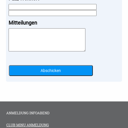
Mitteilungen
ANMELDUNG INFOABEND
CLUB MINU ANMELDUNG