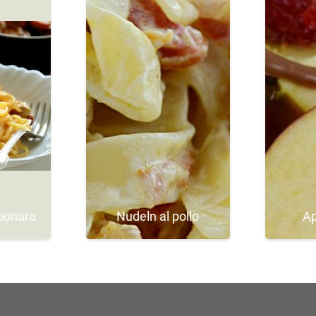
bonara
Nudeln al pollo
Ap