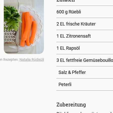
600 g Rüebli
2 EL frische Kräuter
1 EL Zitronensaft
1 EL Rapsöl
en Rezepten:
Natalia Rüdisüli
3 EL fettfreie Gemüsebouill
Salz & Pfeffer
Peterli
Zubereitung