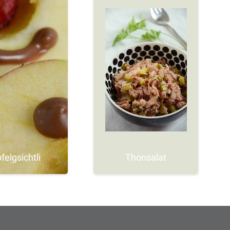
felgsichtli
Thonsalat