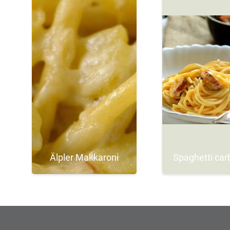
Älpler Makkaroni
Spaghetti car