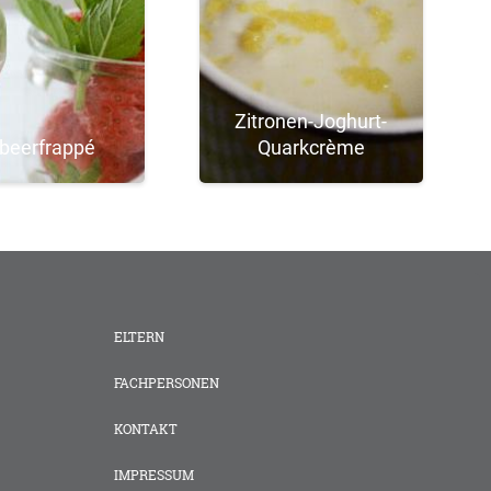
Zitronen-Joghurt-
beerfrappé
Quarkcrème
ELTERN
FACHPERSONEN
KONTAKT
IMPRESSUM