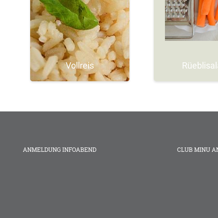
Vollreis
Rüeblisal
ANMELDUNG INFOABEND
CLUB MINU 