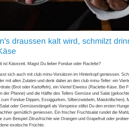
's draussen kalt wird, schmilzt dri
Käse
it ist Käsezeit. Magst Du lieber Fondue oder Raclette?
ässt sich auch mit club minu-Vorsätzen im Hinterkopf geniessen. Sch
ler mit allen Zutaten und denk dabei an den club minu-Teller: ein Viert
drate (Brot oder Kartoffeln), ein Viertel Eiweiss (Raclette-Käse. Bei
r in der Pfanne) und die Hälfte des Tellers Gemüse und Salat (gekocht
um Fondue-Dippen, Essiggurken, Silberzwiebeln, Maiskölbchen). M
Salat oder Gemüsestängeli als Vorspeise stillst Du den ersten Hunge
achher gemütlich geniessen. Ein frischer Fruchtsalat rundet die Mahlz
 zum Beispiel Zitrusfrüchte wie Orangen und Grapefruit oder probie
dene exotische Früchte.