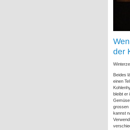
Wenn
der 
Winterze
Beides l
einen Tel
Kohlenhy
bleibt e
Gemüse z
grossen 
kannst n
Verwende
verschie