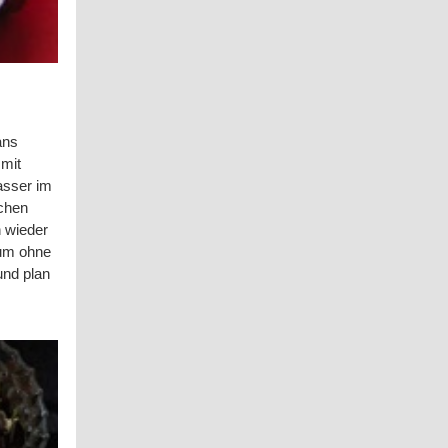
ans
 mit
asser im
chen
n wieder
aum ohne
und plan