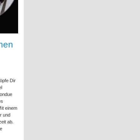
nnen
öpfe Dir
el
 Fondue
es
it einem
r und
eit ab.
re