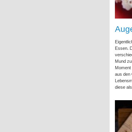
Aug
Eigentli
Essen. D
verschie
Mund zus
Moment „
aus den 
Lebensmi
diese als